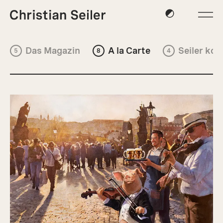
Das Magazin
A la Carte
Seiler koc
5
8
4